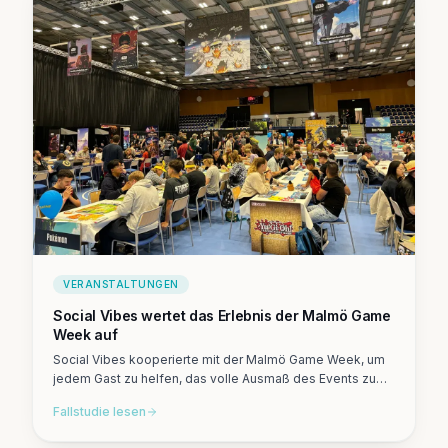
VERANSTALTUNGEN
Social Vibes wertet das Erlebnis der Malmö Game
Week auf
Social Vibes kooperierte mit der Malmö Game Week, um
jedem Gast zu helfen, das volle Ausmaß des Events zu
entdecken, bedeutungsvolle Momente zu erleben und
Fallstudie lesen
teilenswerte Inhalte zu erstellen.