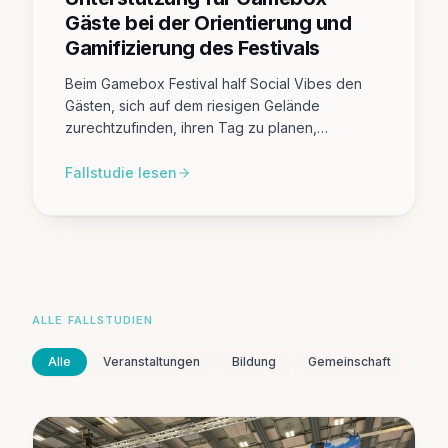
Gäste bei der Orientierung und
Gamifizierung des Festivals
Beim Gamebox Festival half Social Vibes den
Gästen, sich auf dem riesigen Gelände
zurechtzufinden, ihren Tag zu planen,
versteckte Bereiche zu entdecken und sich
durch Quests und geteilte Inhalte stärker als Teil
Fallstudie lesen
des Events zu fühlen.
ALLE FALLSTUDIEN
Alle
Veranstaltungen
Bildung
Gemeinschaft