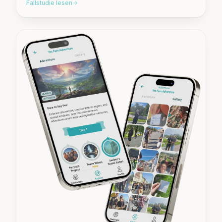
Fallstudie lesen
ersten Tag an vermittelt.