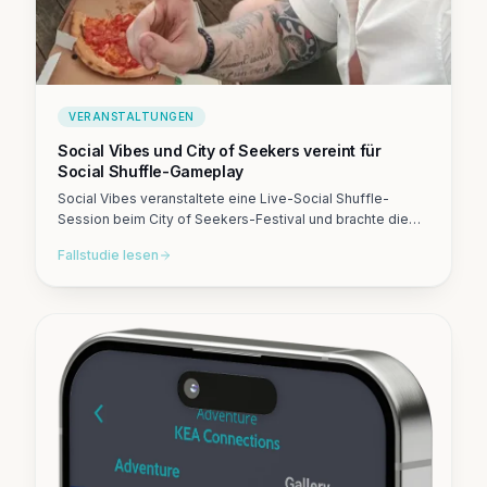
VERANSTALTUNGEN
Social Vibes und City of Seekers vereint für
Social Shuffle-Gameplay
Social Vibes veranstaltete eine Live-Social Shuffle-
Session beim City of Seekers-Festival und brachte die
Teilnehmer durch kreative Herausforderungen und
Fallstudie lesen
gemeinsame Geschichten zusammen.