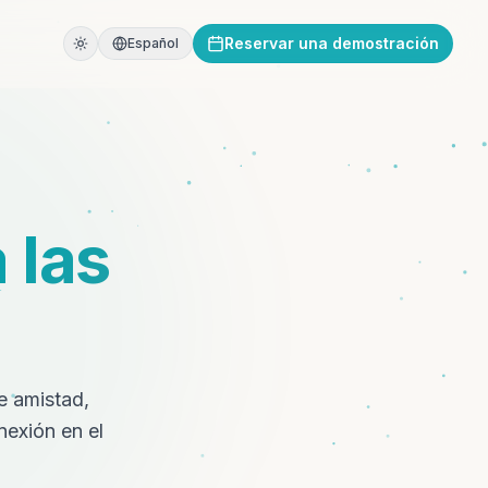
Reservar una demostración
Español
 las
re amistad,
nexión en el