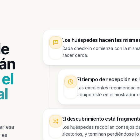
Los huéspedes hacen las misma
de
Cada check-in comienza con la misma
hacer cerca.
tán
 el
El tiempo de recepción es 
al
Las excelentes recomendacio
equipo esté en el mostrador 
El descubrimiento está fragmen
er esa
Los huéspedes recopilan consejos de
aleatorios, y terminan perdiéndose lo
 es