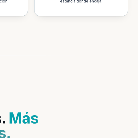
ción.
estancia donde encaja.
s.
Más
s.