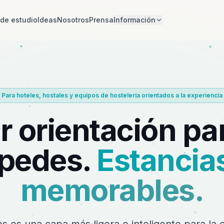
de estudio
Ideas
Nosotros
Prensa
Información
Para hoteles, hostales y equipos de hostelería orientados a la experiencia
r orientación par
pedes.
Estancia
memorables.