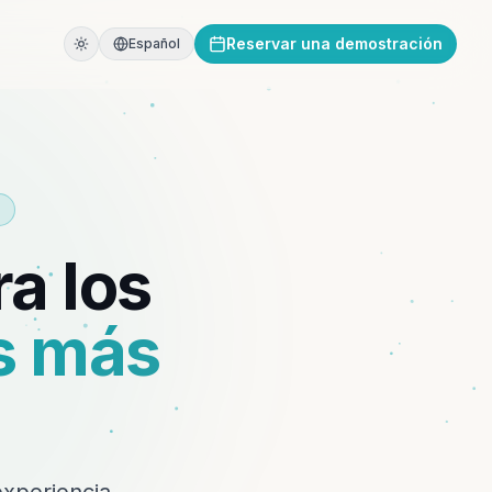
Reservar una demostración
Español
a los
s más