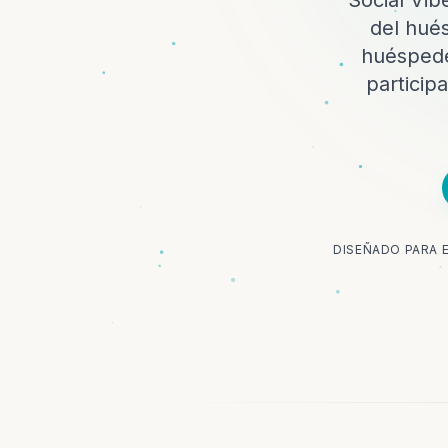
Social Vib
del hués
huéspede
particip
DISEÑADO PARA E